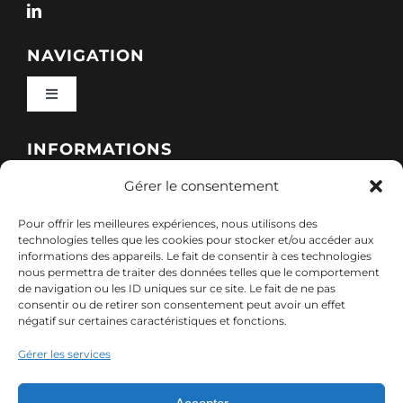
NAVIGATION
Toggle
Navigation
Qui sommes-nous ?
INFORMATIONS
Gérer le consentement
Toggle
Nos formations
Navigation
Pour offrir les meilleures expériences, nous utilisons des
Politique de cookies (UE)
CONTACT
technologies telles que les cookies pour stocker et/ou accéder aux
informations des appareils. Le fait de consentir à ces technologies
Nos sessions
nous permettra de traiter des données telles que le comportement
7, rue de Marigné-Peuton – 53200 Château-
de navigation ou les ID uniques sur ce site. Le fait de ne pas
Mentions légales
consentir ou de retirer son consentement peut avoir un effet
Gontier
négatif sur certaines caractéristiques et fonctions.
Ressources
02 85 40 10 22
Gérer les services
Politique de confidentialité des données (RGPD)
contact@adx-formation.com
Contact