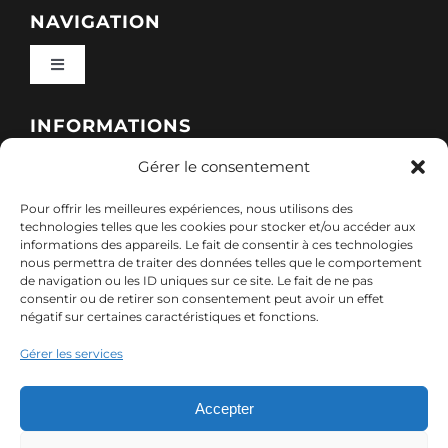
NAVIGATION
Toggle
Navigation
Qui sommes-nous ?
INFORMATIONS
Gérer le consentement
Toggle
Nos formations
Navigation
Pour offrir les meilleures expériences, nous utilisons des
Politique de cookies (UE)
CONTACT
technologies telles que les cookies pour stocker et/ou accéder aux
informations des appareils. Le fait de consentir à ces technologies
Nos sessions
nous permettra de traiter des données telles que le comportement
7, rue de Marigné-Peuton – 53200 Château-
de navigation ou les ID uniques sur ce site. Le fait de ne pas
Mentions légales
consentir ou de retirer son consentement peut avoir un effet
Gontier
négatif sur certaines caractéristiques et fonctions.
Ressources
02 85 40 10 22
Gérer les services
Politique de confidentialité des données (RGPD)
contact@adx-formation.com
Contact
Accepter
Comment financer votre formation