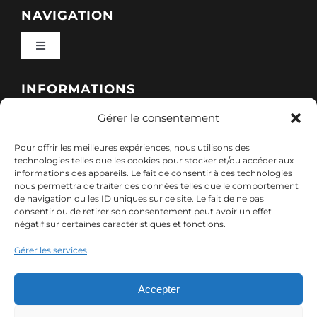
NAVIGATION
Toggle
Navigation
Qui sommes-nous ?
INFORMATIONS
Gérer le consentement
Toggle
Nos formations
Navigation
Pour offrir les meilleures expériences, nous utilisons des
Politique de cookies (UE)
CONTACT
technologies telles que les cookies pour stocker et/ou accéder aux
informations des appareils. Le fait de consentir à ces technologies
Nos sessions
nous permettra de traiter des données telles que le comportement
7, rue de Marigné-Peuton – 53200 Château-
de navigation ou les ID uniques sur ce site. Le fait de ne pas
Mentions légales
consentir ou de retirer son consentement peut avoir un effet
Gontier
négatif sur certaines caractéristiques et fonctions.
Ressources
02 85 40 10 22
Gérer les services
Politique de confidentialité des données (RGPD)
contact@adx-formation.com
Contact
Accepter
Comment financer votre formation