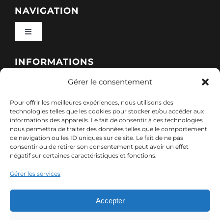
NAVIGATION
Toggle
Navigation
Qui sommes-nous ?
INFORMATIONS
Gérer le consentement
Toggle
Nos formations
Navigation
Pour offrir les meilleures expériences, nous utilisons des
Politique de cookies (UE)
CONTACT
technologies telles que les cookies pour stocker et/ou accéder aux
informations des appareils. Le fait de consentir à ces technologies
Nos sessions
nous permettra de traiter des données telles que le comportement
7, rue de Marigné-Peuton – 53200 Château-
de navigation ou les ID uniques sur ce site. Le fait de ne pas
Mentions légales
consentir ou de retirer son consentement peut avoir un effet
Gontier
négatif sur certaines caractéristiques et fonctions.
Ressources
02 85 40 10 22
Gérer les services
Politique de confidentialité des données (RGPD)
contact@adx-formation.com
Contact
Accepter
Comment financer votre formation