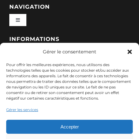
NAVIGATION
Toggle
Navigation
Qui sommes-nous ?
INFORMATIONS
Gérer le consentement
Toggle
Nos formations
Navigation
Pour offrir les meilleures expériences, nous utilisons des
Politique de cookies (UE)
CONTACT
technologies telles que les cookies pour stocker et/ou accéder aux
informations des appareils. Le fait de consentir à ces technologies
Nos sessions
nous permettra de traiter des données telles que le comportement
7, rue de Marigné-Peuton – 53200 Château-
de navigation ou les ID uniques sur ce site. Le fait de ne pas
Mentions légales
consentir ou de retirer son consentement peut avoir un effet
Gontier
négatif sur certaines caractéristiques et fonctions.
Ressources
02 85 40 10 22
Gérer les services
Politique de confidentialité des données (RGPD)
contact@adx-formation.com
Contact
Accepter
Comment financer votre formation