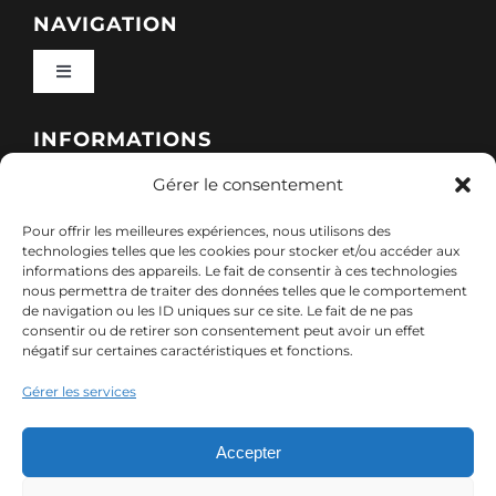
NAVIGATION
Toggle
Navigation
Qui sommes-nous ?
INFORMATIONS
Gérer le consentement
Toggle
Nos formations
Navigation
Pour offrir les meilleures expériences, nous utilisons des
Politique de cookies (UE)
CONTACT
technologies telles que les cookies pour stocker et/ou accéder aux
informations des appareils. Le fait de consentir à ces technologies
Nos sessions
nous permettra de traiter des données telles que le comportement
7, rue de Marigné-Peuton – 53200 Château-
de navigation ou les ID uniques sur ce site. Le fait de ne pas
Mentions légales
consentir ou de retirer son consentement peut avoir un effet
Gontier
négatif sur certaines caractéristiques et fonctions.
Ressources
02 85 40 10 22
Gérer les services
Politique de confidentialité des données (RGPD)
contact@adx-formation.com
Contact
Accepter
Comment financer votre formation