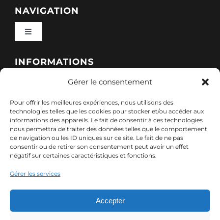
NAVIGATION
Toggle
Navigation
Qui sommes-nous ?
INFORMATIONS
Gérer le consentement
Toggle
Nos formations
Navigation
Pour offrir les meilleures expériences, nous utilisons des
Politique de cookies (UE)
CONTACT
technologies telles que les cookies pour stocker et/ou accéder aux
informations des appareils. Le fait de consentir à ces technologies
Nos sessions
nous permettra de traiter des données telles que le comportement
7, rue de Marigné-Peuton – 53200 Château-
de navigation ou les ID uniques sur ce site. Le fait de ne pas
Mentions légales
consentir ou de retirer son consentement peut avoir un effet
Gontier
négatif sur certaines caractéristiques et fonctions.
Ressources
02 85 40 10 22
Gérer les services
Politique de confidentialité des données (RGPD)
contact@adx-formation.com
Contact
Accepter
Comment financer votre formation