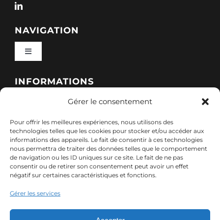
NAVIGATION
Toggle
Navigation
Qui sommes-nous ?
INFORMATIONS
Gérer le consentement
Toggle
Nos formations
Navigation
Pour offrir les meilleures expériences, nous utilisons des
Politique de cookies (UE)
CONTACT
technologies telles que les cookies pour stocker et/ou accéder aux
informations des appareils. Le fait de consentir à ces technologies
Nos sessions
nous permettra de traiter des données telles que le comportement
7, rue de Marigné-Peuton – 53200 Château-
de navigation ou les ID uniques sur ce site. Le fait de ne pas
Mentions légales
consentir ou de retirer son consentement peut avoir un effet
Gontier
négatif sur certaines caractéristiques et fonctions.
Ressources
02 85 40 10 22
Gérer les services
Politique de confidentialité des données (RGPD)
contact@adx-formation.com
Contact