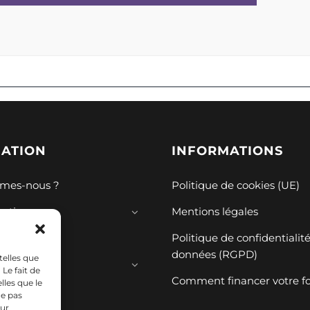
GATION
INFORMATIONS
mes-nous ?
Politique de cookies (UE)
mations
Mentions légales
ions
Politique de confidentialit
données (RGPD)
telles que
ces
Le fait de
Comment financer votre f
lles que le
ne pas
sur