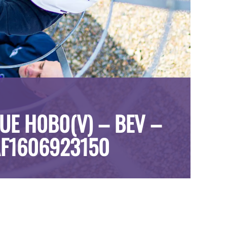
QUE H0B0(V) – BEV –
AF1606923150