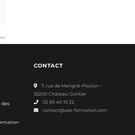
CONTACT
7, rue de Marigné-Peuton –
53200 Château-Gontier
02 85 40 10 22
é des
contact@adx-formation.com
ormation