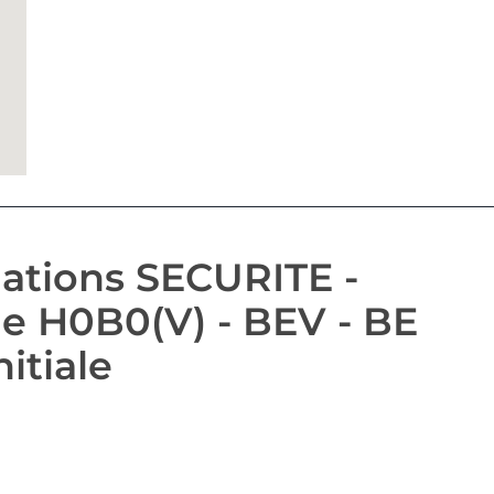
ations SECURITE -
que H0B0(V) - BEV - BE
itiale