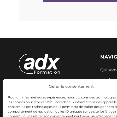
NAVI
Qui som
Nos for
Gérer le consentement
Expertise et innovation pour votre
Nos sess
formation. Nous accompagnons
Pour offrir les meilleures expériences, nous utilisons des technologies 
Ressour
votre réussite professionnelle avec
les cookies pour stocker et/ou accéder aux informations des appareils. 
consentir à ces technologies nous permettra de traiter des données te
des solutions adaptées.
Contact
comportement de navigation ou les ID uniques sur ce site. Le fait de 
consentir ou de retirer son consentement peut avoir un effet négatif 