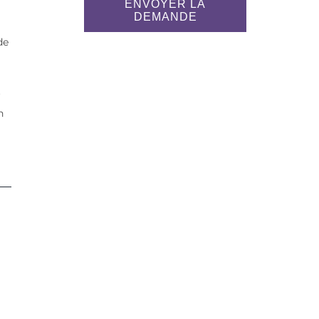
ENVOYER LA
DEMANDE
de
r
n