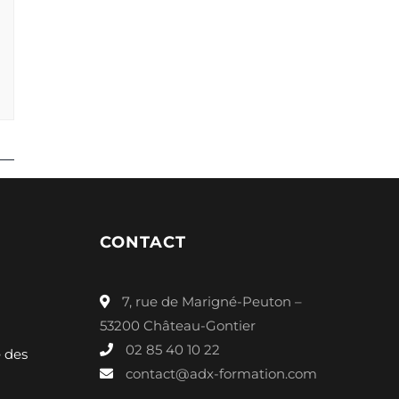
CONTACT
7, rue de Marigné-Peuton –
53200 Château-Gontier
02 85 40 10 22
é des
contact@adx-formation.com