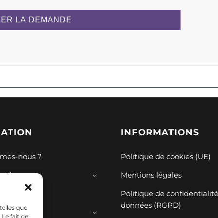
ER LA DEMANDE
GATION
INFORMATIONS
mes-nous ?
Politique de cookies (UE)
mations
Mentions légales
ions
Politique de confidentialit
données (RGPD)
telles que
ces
Le fait de