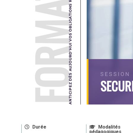
FORMATION
ANTICIPEZ DÈS AUJOURD'HUI VOS OBLIGATIONS RÉGLEMENTAIRES DE DEMAIN.
SESSION
SECUR
Durée
Modalités
pédagogiques