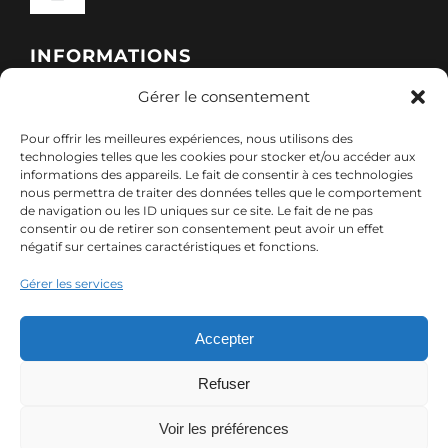
Toggle
Navigation
Qui sommes-nous ?
INFORMATIONS
Gérer le consentement
Toggle
Nos formations
Navigation
Pour offrir les meilleures expériences, nous utilisons des
Politique de cookies (UE)
CONTACT
technologies telles que les cookies pour stocker et/ou accéder aux
informations des appareils. Le fait de consentir à ces technologies
Nos sessions
nous permettra de traiter des données telles que le comportement
7, rue de Marigné-Peuton – 53200 Château-
de navigation ou les ID uniques sur ce site. Le fait de ne pas
Mentions légales
consentir ou de retirer son consentement peut avoir un effet
Gontier
négatif sur certaines caractéristiques et fonctions.
Ressources
02 85 40 10 22
Gérer les services
Politique de confidentialité des données (RGPD)
contact@adx-formation.com
Contact
Accepter
Comment financer votre formation
Refuser
Voir les préférences
© Copyright 2024 ADX Formation | Tous droits réservés