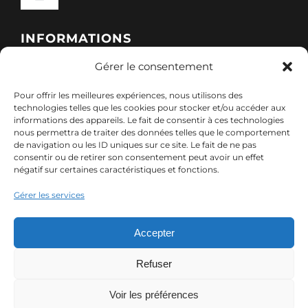
Toggle
Navigation
Qui sommes-nous ?
INFORMATIONS
Gérer le consentement
Toggle
Nos formations
Navigation
Pour offrir les meilleures expériences, nous utilisons des
Politique de cookies (UE)
CONTACT
technologies telles que les cookies pour stocker et/ou accéder aux
informations des appareils. Le fait de consentir à ces technologies
Nos sessions
nous permettra de traiter des données telles que le comportement
7, rue de Marigné-Peuton – 53200 Château-
de navigation ou les ID uniques sur ce site. Le fait de ne pas
Mentions légales
consentir ou de retirer son consentement peut avoir un effet
Gontier
négatif sur certaines caractéristiques et fonctions.
Ressources
02 85 40 10 22
Gérer les services
Politique de confidentialité des données (RGPD)
contact@adx-formation.com
Contact
Accepter
Comment financer votre formation
Refuser
Voir les préférences
© Copyright 2024 ADX Formation | Tous droits réservés