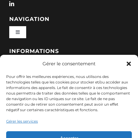
NAVIGATION
Toggle
Navigation
Qui sommes-nous ?
INFORMATIONS
Gérer le consentement
Toggle
Nos formations
Navigation
Pour offrir les meilleures expériences, nous utilisons des
Politique de cookies (UE)
CONTACT
technologies telles que les cookies pour stocker et/ou accéder aux
informations des appareils. Le fait de consentir à ces technologies
Nos sessions
nous permettra de traiter des données telles que le comportement
7, rue de Marigné-Peuton – 53200 Château-
de navigation ou les ID uniques sur ce site. Le fait de ne pas
Mentions légales
consentir ou de retirer son consentement peut avoir un effet
Gontier
négatif sur certaines caractéristiques et fonctions.
Ressources
02 85 40 10 22
Gérer les services
Politique de confidentialité des données (RGPD)
contact@adx-formation.com
Contact