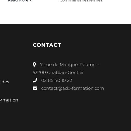
ENVIRONNEM
–
PEMD
–
AF5359140065
CONTACT
7, rue de Marigné-Peuton –
53200 Château-Gontier
02 85 40 10 22
é des
contact@adx-formation.com
ormation