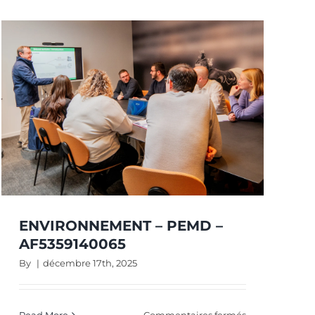
AF0612770791
T
5790
ENVIRONNEMENT – PEMD –
AF5359140065
By
|
décembre 17th, 2025
sur
Read More
Commentaires fermés