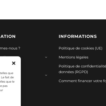
GATION
INFORMATIONS
mes-nous ?
Politique de cookies (UE)
mations
Mentions légales
ions
Politique de confidentialit
données (RGPD)
telles que
ces
Le fait de
Comment financer votre f
lles que le
ne pas
sur