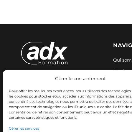
NAVI
Qui som
Nos for
Gérer le consentement
Expertise et innovation pour votre
Nos sess
formation. Nous accompagnons
Pour offrir les meilleures expériences, nous utilisons des technologies 
Ressour
votre réussite professionnelle avec
les cookies pour stocker et/ou accéder aux informations des appareils. 
consentir à ces technologies nous permettra de traiter des données te
des solutions adaptées.
Contact
comportement de navigation ou les ID uniques sur ce site. Le fait de 
consentir ou de retirer son consentement peut avoir un effet négatif 
certaines caractéristiques et fonctions.
Gérer les services