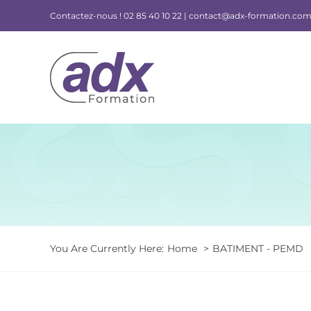
Skip
Contactez-nous !
02 85 40 10 22 |
contact@adx-formation.co
to
content
You Are Currently Here:
Home
BATIMENT - PEMD