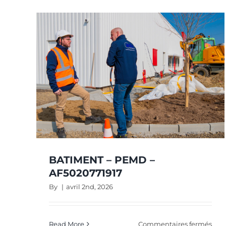
BATIMENT – PEMD –
AF1911375790
BATIMENT – PEMD –
AF5020771917
By
|
avril 2nd, 2026
sur
Read More
Commentaires fermés