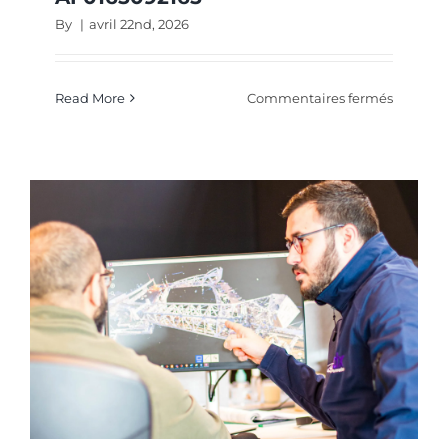
By
|
avril 22nd, 2026
sur
Read More
Commentaires fermés
LOGICIE
–
ELECTR
–
AF01650