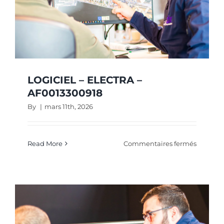
LOGICIEL – ELECTRA –
AF0013300918
By
|
mars 11th, 2026
sur
Read More
Commentaires fermés
LOGICIE
–
ELECTR
–
AF00133