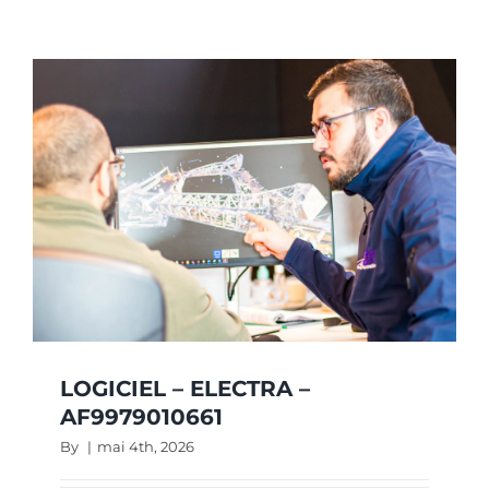
–
ELECTR
–
AF60168
LOGICIEL – ELECTRA –
AF9979010661
By
|
mai 4th, 2026