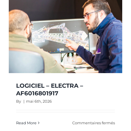
AF01763
LOGICIEL – ELECTRA –
AF6016801917
By
|
mai 6th, 2026
sur
Read More
Commentaires fermés
LOGICIE