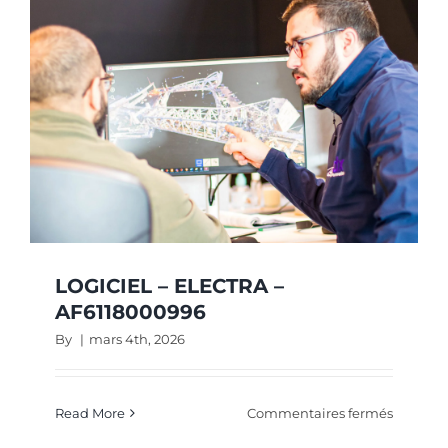
AF19169
LOGICIEL – ELECTRA –
AF6118000996
By
|
mars 4th, 2026
sur
Read More
Commentaires fermés
LOGICIE