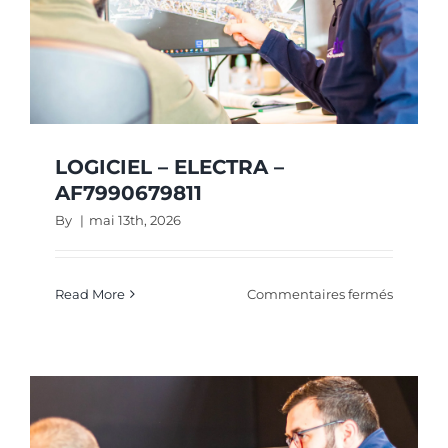
LOGICIEL – ELECTRA –
AF7990679811
By
|
mai 13th, 2026
sur
Read More
Commentaires fermés
LOGICIE
–
ELECTR
–
AF79906