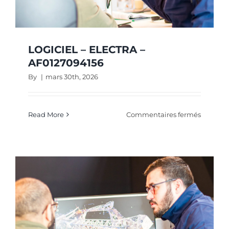
LOGICIEL – ELECTRA –
AF0127094156
By
|
mars 30th, 2026
sur
Read More
Commentaires fermés
LOGICIE
–
ELECTR
–
AF01270