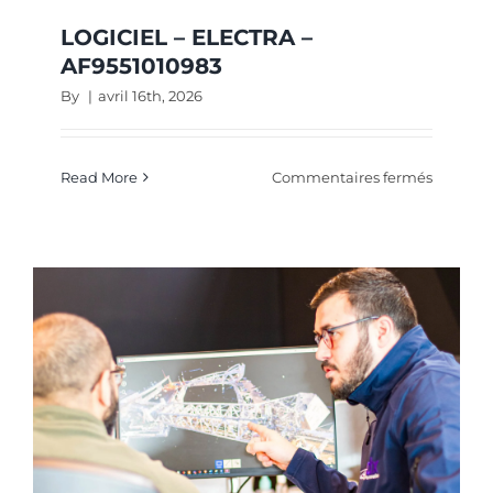
LOGICIEL – ELECTRA –
AF9551010983
By
|
avril 16th, 2026
sur
Read More
Commentaires fermés
LOGICIE
–
ELECTR
–
AF95510