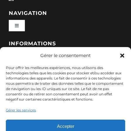
NAVIGATION
Toggle
Navigation
Qui sommes-nous ?
INFORMATIONS
Gérer le consentement
Toggle
Nos formations
Navigation
Pour offrir les meilleures expériences, nous utilisons des
Politique de cookies (UE)
CONTACT
technologies telles que les cookies pour stocker et/ou accéder aux
informations des appareils. Le fait de consentir à ces technologies
Nos sessions
nous permettra de traiter des données telles que le comportement
7, rue de Marigné-Peuton – 53200 Château-
de navigation ou les ID uniques sur ce site. Le fait de ne pas
Mentions légales
consentir ou de retirer son consentement peut avoir un effet
Gontier
négatif sur certaines caractéristiques et fonctions.
Ressources
02 85 40 10 22
Gérer les services
Politique de confidentialité des données (RGPD)
contact@adx-formation.com
Contact
Accepter
Comment financer votre formation