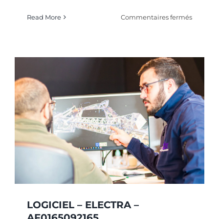
sur
Read More
Commentaires fermés
LOGICIE
–
ELECTR
–
AF99790
LOGICIEL – ELECTRA –
AF0165092165