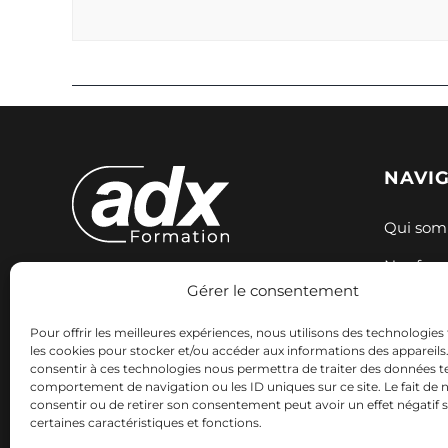
NAVI
Qui som
Nos for
Gérer le consentement
Expertise et innovation pour votre
Nos sess
formation. Nous accompagnons
Pour offrir les meilleures expériences, nous utilisons des technologies 
Ressour
votre réussite professionnelle avec
les cookies pour stocker et/ou accéder aux informations des appareils. 
consentir à ces technologies nous permettra de traiter des données te
des solutions adaptées.
Contact
comportement de navigation ou les ID uniques sur ce site. Le fait de 
consentir ou de retirer son consentement peut avoir un effet négatif 
certaines caractéristiques et fonctions.