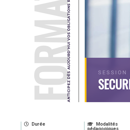
FORMATION
ANTICIPEZ DÈS AUJOURD'HUI VOS OBLIGATIONS RÉGLEMENTAIRES DE DEMAIN.
SESSION 
SECURI
Durée
Modalités
pédagogiques