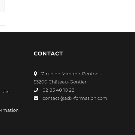
CONTACT
7, rue de Marigné-Peuton –
53200 Château-Gontier
02 85 40 10 22
é des
contact@adx-formation.com
ormation