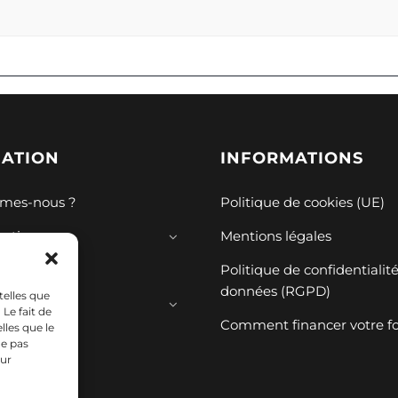
GATION
INFORMATIONS
mes-nous ?
Politique de cookies (UE)
mations
Mentions légales
ions
Politique de confidentialit
données (RGPD)
telles que
ces
Le fait de
Comment financer votre f
lles que le
ne pas
sur