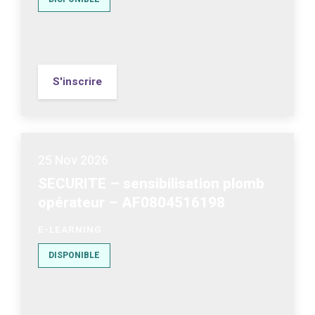
S'inscrire
25 Nov 2026
SECURITE – sensibilisation plomb
opérateur – AF0804516198
E-LEARNING
DISPONIBLE